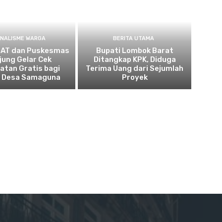
NALISME WARGA
BERITA UTAMA
AT dan Puskesmas
Bupati Lombok Barat
jung Gelar Cek
Ditangkap KPK, Diduga
atan Gratis bagi
Terima Uang dari Sejumlah
 Desa Samaguna
Proyek