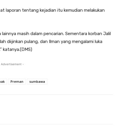
t laporan tentang kejadian itu kemudian melakukan
a lainnya masih dalam pencarian. Sementara korban Jalil
h diijinkan pulang, dan Ilman yang mengalami luka
” katanya.(DMS)
 Advertisement -
bak
Preman
sumbawa
Twitter
Pinterest
WhatsApp