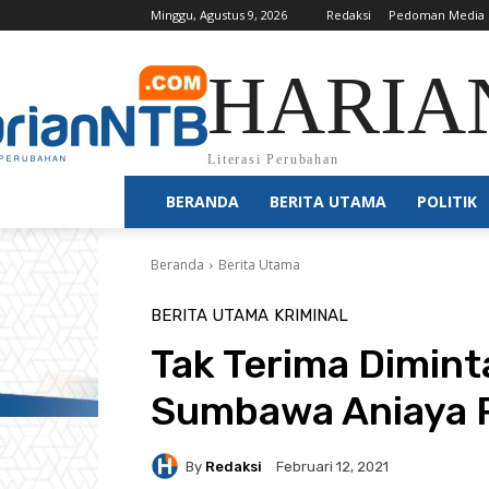
Minggu, Agustus 9, 2026
Redaksi
Pedoman Media 
HARIA
Literasi Perubahan
BERANDA
BERITA UTAMA
POLITIK
Beranda
Berita Utama
BERITA UTAMA
KRIMINAL
Tak Terima Diminta
Sumbawa Aniaya 
By
Redaksi
Februari 12, 2021