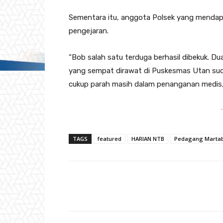
Sementara itu, anggota Polsek yang mendapa
pengejaran.
“Bob salah satu terduga berhasil dibekuk. Du
yang sempat dirawat di Puskesmas Utan suda
cukup parah masih dalam penanganan medis,
-
TAGS
featured
HARIAN NTB
Pedagang Marta
Facebook
Bagikan