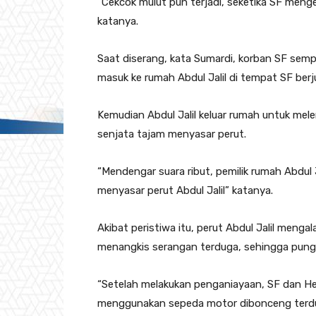
“Cekcok mulut pun terjadi, seketika SF meng
katanya.
Saat diserang, kata Sumardi, korban SF sem
masuk ke rumah Abdul Jalil di tempat SF berj
Kemudian Abdul Jalil keluar rumah untuk mele
senjata tajam menyasar perut.
“Mendengar suara ribut, pemilik rumah Abdul 
menyasar perut Abdul Jalil” katanya.
Akibat peristiwa itu, perut Abdul Jalil meng
menangkis serangan terduga, sehingga pungg
“Setelah melakukan penganiayaan, SF dan He
menggunakan sepeda motor dibonceng terduga