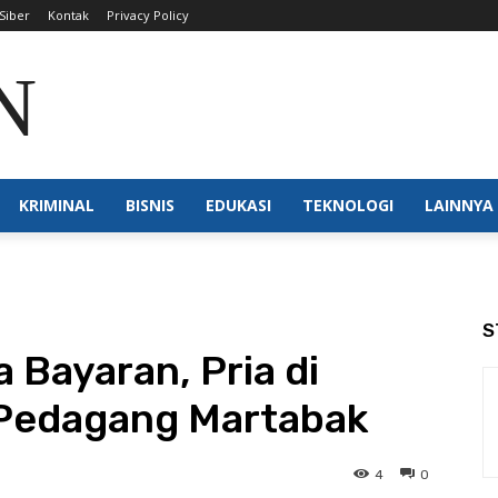
Siber
Kontak
Privacy Policy
N NTB
KRIMINAL
BISNIS
EDUKASI
TEKNOLOGI
LAINNYA
S
 Bayaran, Pria di
Pedagang Martabak
4
0