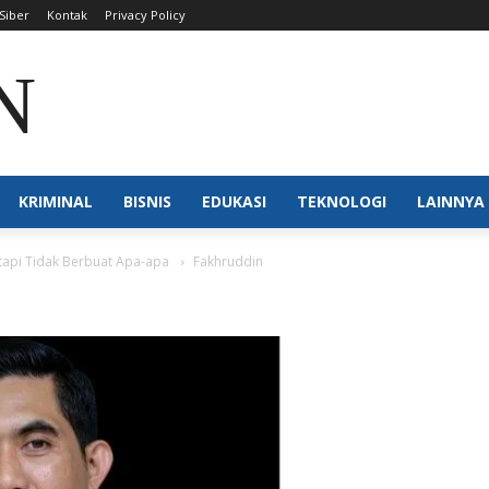
Siber
Kontak
Privacy Policy
N NTB
KRIMINAL
BISNIS
EDUKASI
TEKNOLOGI
LAINNYA
etapi Tidak Berbuat Apa-apa
Fakhruddin