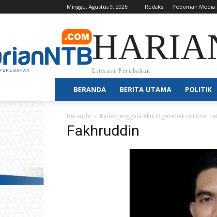
Minggu, Agustus 9, 2026
Redaksi
Pedoman Media 
HARIA
Literasi Perubahan
BERANDA
BERITA UTAMA
POLITIK
Beranda
Kades Jenggala Akui Digerebek di Hotel T
Fakhruddin