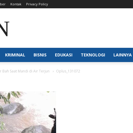
iber
Kontak
Privacy Policy
N NTB
KRIMINAL
BISNIS
EDUKASI
TEKNOLOGI
LAINNYA
r Bah Saat Mandi di Air Terjun
Oplus_131072