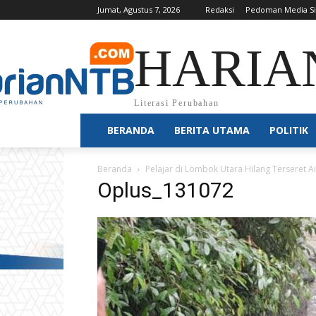
Jumat, Agustus 7, 2026
Redaksi
Pedoman Media S
HARIA
Literasi Perubahan
BERANDA
BERITA UTAMA
POLITIK
Beranda
Pelajar di Lombok Utara Hilang Terseret Ai
Oplus_131072