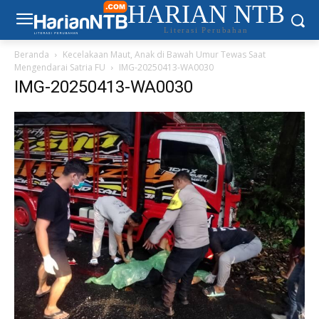
HARIAN NTB
Literasi Perubahan
Beranda
Kecelakaan Maut, Anak di Bawah Umur Tewas Saat
Mengendarai Satria FU
IMG-20250413-WA0030
IMG-20250413-WA0030