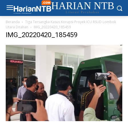
HARIAN NTB
Literasi Perubahan
Beranda
Tiga Tersangka Kasus Korupsi Proyek ICU RSUD Lombok
Utara Ditahan
IMG_20220420_185459
IMG_20220420_185459