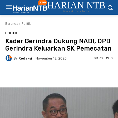
HARIAN NTB
Literasi Perubahan
Beranda
Politik
POLITIK
Kader Gerindra Dukung NADI, DPD
Gerindra Keluarkan SK Pemecatan
By
Redaksi
32
0
November 12, 2020
Facebook
Twitter
Pinterest