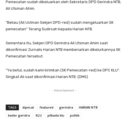
Pemecatan sudah dikeluarkan oleh Sekretaris DPD Gerindra NTB,
Ali Utsman Ahim.
”Beliau (Ali Ustman Sekjen DPD-red) sudah mengeluarkan SK
pemecatan’’ Terang Sudirsah kepada Harian NTB.
Sementara itu, Sekjen DPD Gerindra Ali Utsman Ahim saat
dikonfirmasi Jurnalis Harian NTB membenarkan dikelurkannya SK
Pemecatan tersebut.
”Ya betul, sudah kami kirimkan (SK Pemecatan-red) ke DPC KLU”.
Singkat Ali saat dikonfirmasi Harian NTB. (DMS)
- Advertisement -
TAGS
dipecat
featured
gerindra
HARIAN NTB
kader geridra
KLU
pilkada klu
politik